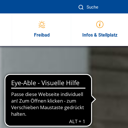
Suc
Freibad
Infos & Stellplatz
sion