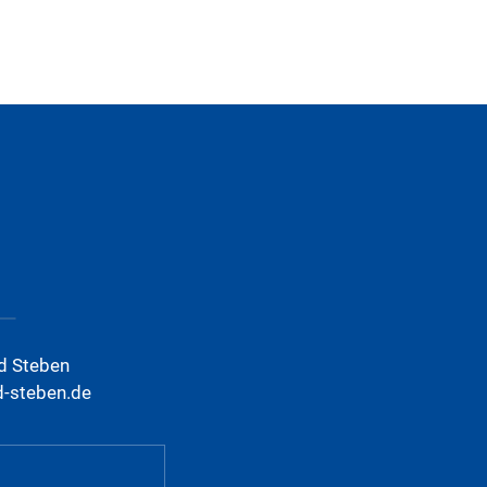
d Steben
d-steben.de