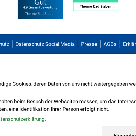
Gut
4.9 Gesamtbewertung
Therme Bad Steben
hutz
Datenschutz Social Media
Presse
AGBs
Erklär
 sanfte Heilweise
ndige Cookies, deren Daten von uns nicht weitergegeben wer
Bachblüten
halten beim Besuch der Webseiten messen, um das Interes
, eine Identifikation Ihrer Person erfolgt nicht.
tenschutzerklärung
.
02.12.25 19:00 - 20:00
Nur notw