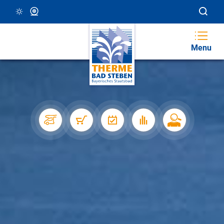
27 °C, Klar/Sonnig
Webcam
Menu