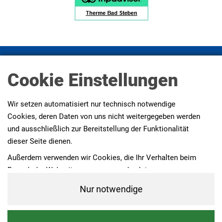
Impressum
Datenschutz
Datenschutz Social Media
Cookie Einstellungen
Presse
AGBs
Erklärung zur Barrierefreiheit
Wir setzen automatisiert nur technisch notwendige
Cookies, deren Daten von uns nicht weitergegeben werden
und ausschließlich zur Bereitstellung der Funktionalität
dieser Seite dienen.
Außerdem verwenden wir Cookies, die Ihr Verhalten beim
Besuch der Webseiten messen, um das Interesse unserer
Besucher besser kennen zu lernen. Wir erheben dabei nur
Nur notwendige
pseudonyme Daten, eine Identifikation Ihrer Person erfolgt
nicht.