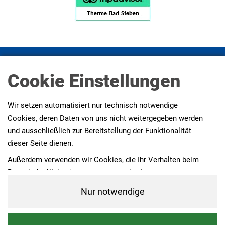
Impressum
Datenschutz
Datenschutz Social Media
Cookie Einstellungen
Presse
AGBs
Erklärung zur Barrierefreiheit
Wir setzen automatisiert nur technisch notwendige
Cookies, deren Daten von uns nicht weitergegeben werden
und ausschließlich zur Bereitstellung der Funktionalität
dieser Seite dienen.
Außerdem verwenden wir Cookies, die Ihr Verhalten beim
Besuch der Webseiten messen, um das Interesse unserer
Besucher besser kennen zu lernen. Wir erheben dabei nur
Nur notwendige
pseudonyme Daten, eine Identifikation Ihrer Person erfolgt
nicht.