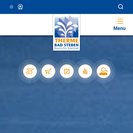
23 °C, Klar/Sonnig
Webcam
Menu