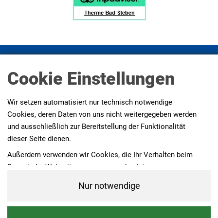
Impressum
Datenschutz
Datenschutz Social Media
Cookie Einstellungen
Presse
AGBs
Erklärung zur Barrierefreiheit
Wir setzen automatisiert nur technisch notwendige
Cookies, deren Daten von uns nicht weitergegeben werden
und ausschließlich zur Bereitstellung der Funktionalität
dieser Seite dienen.
Außerdem verwenden wir Cookies, die Ihr Verhalten beim
Besuch der Webseiten messen, um das Interesse unserer
Besucher besser kennen zu lernen. Wir erheben dabei nur
Nur notwendige
pseudonyme Daten, eine Identifikation Ihrer Person erfolgt
nicht.