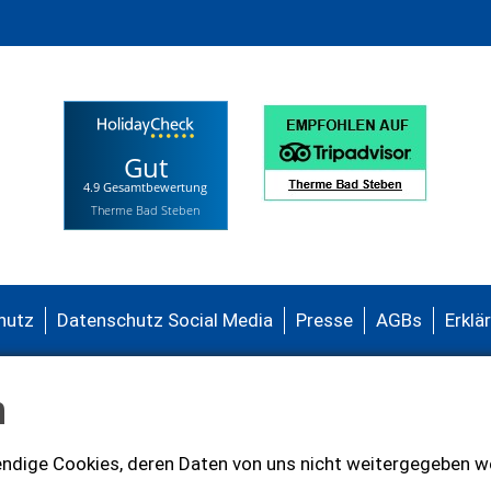
Gut
4.9 Gesamtbewertung
Therme Bad Steben
hutz
Datenschutz Social Media
Presse
AGBs
Erklä
n
Führung durch di
ndige Cookies, deren Daten von uns nicht weitergegeben we