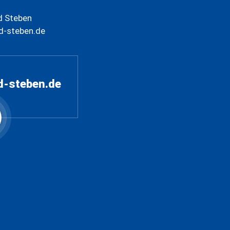
d Steben
d-steben.de
d-steben.de