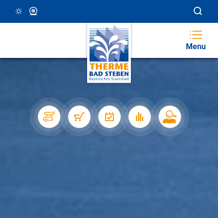
25 °C, Klar/Sonnig
Webcam
Menu