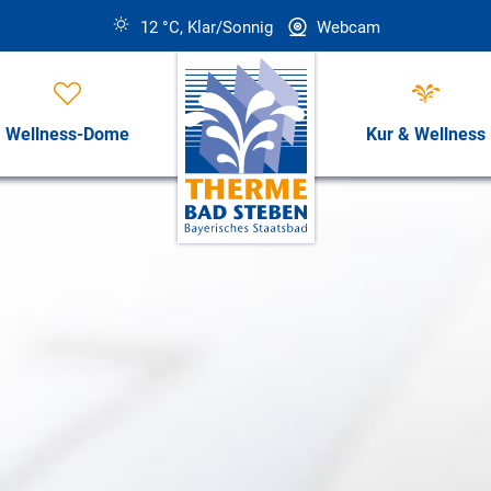
12 °C, Klar/Sonnig
Webcam
Wellness-Dome
Kur & Wellness
Öffnungszeiten, Preise & Revi
Öffnungszeiten & Preise
ess