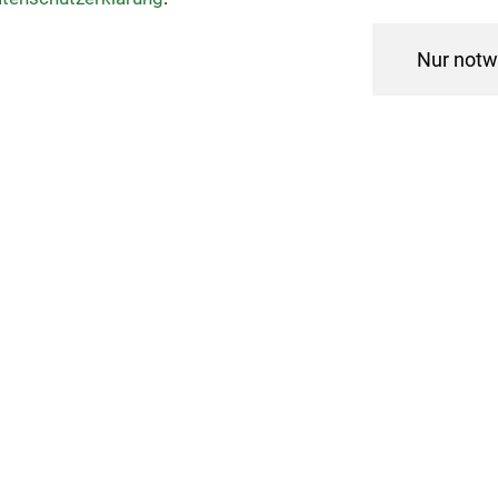
Veranstaltungen
Nur notw
Kategorien
Gelenkschonendes Aquatra
03.06.26 10:00 - 10:45
Geschlossener 8-er Kurs