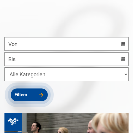
Datum
von
Datum
bis
Kategorien
Filtern
Therme