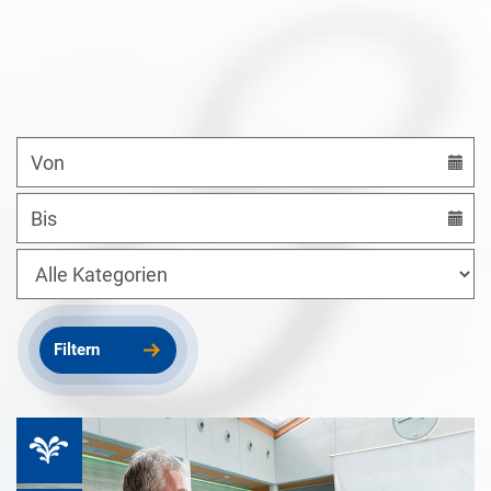
Datum
von
Datum
bis
Kategorien
Filtern
Therme