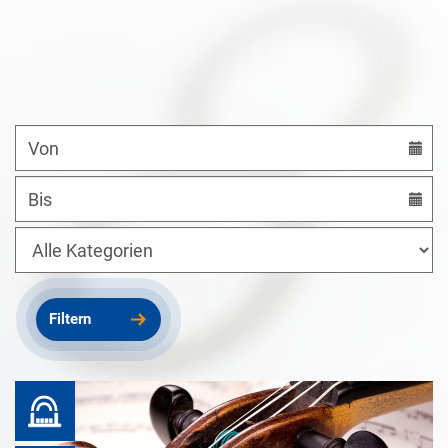
Datum
von
Datum
bis
Kategorien
Filtern
Prinzregent Luitpold Saal