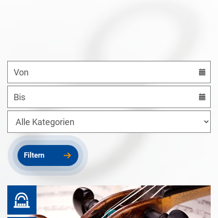
Datum
von
Datum
bis
Kategorien
Filtern
Prinzregent Luitpold Saal