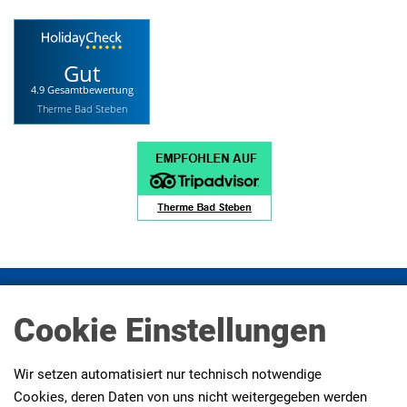
Gut
4.9 Gesamtbewertung
Therme Bad Steben
Impressum
Datenschutz
Datenschutz Social Media
Cookie Einstellungen
Presse
AGBs
Erklärung zur Barrierefreiheit
Wir setzen automatisiert nur technisch notwendige
Cookies, deren Daten von uns nicht weitergegeben werden