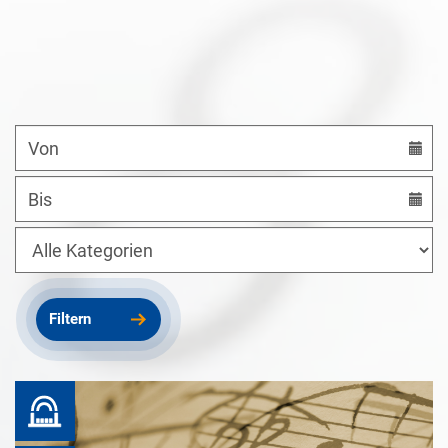
Datum
von
Datum
bis
Kategorien
Filtern
Prinzregent Luitpold Saal