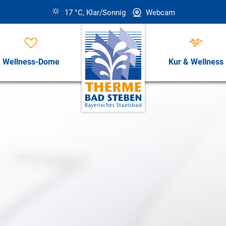
17 °C, Klar/Sonnig
Webcam
Wellness-Dome
Kur & Wellness
Öffnungszeiten, Preise & Revi
Öffnungszeiten & Preise
ess