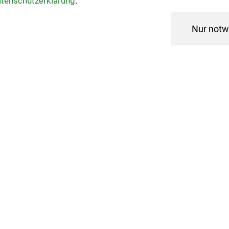
Veranstaltungen
tenschutzerklärung
.
Nur notw
Kategorien
Führung durch das Gesundh
Zentrum
13.07.26 13:30 - 14:15
Kontakt:
info@staatsbad-bad-steben.de