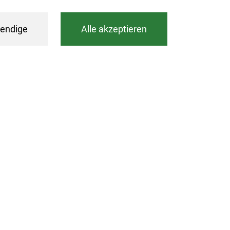
endige
Alle akzeptieren
Filtern
eits- und Wellness-