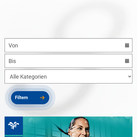
Datum
von
Datum
bis
Kategorien
Filtern
Therme