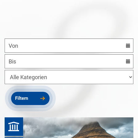
Datum
von
Datum
bis
Kategorien
Filtern
Kurhaus