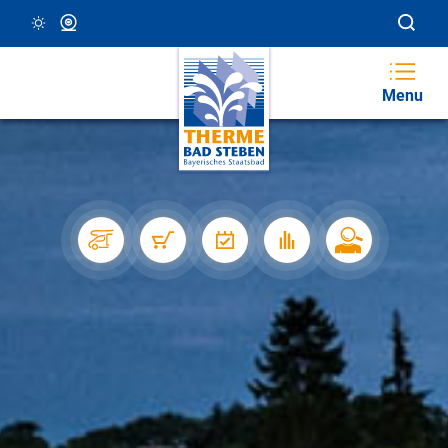
15 °C, Klar/Sonnig
Webcam
Menu