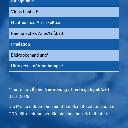
Stangerbad*
34,5
Vierzellenbad*
21,5
Hauffesches Arm-/Fußbad
21,5
Kneipp´sches Arm-/Fußbad
20,5
Inhalation
15,5
Elektrobehandlung*
15,5
Ultraschall-Wärmetherapie*
15,5
* nur mit ärztlicher Verordnung / Preise gültig ab/seit
01.01.2026
Die Preise entsprechen nicht den Beihilfesätzen und der
GOÄ. Bitte erkundigen Sie sich bei Ihrer Beihilfestelle.