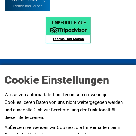
Therme Bad Steben
Impressum
Datenschutz
Datenschutz Social Media
Cookie Einstellungen
Presse
AGBs
Erklärung zur Barrierefreiheit
Wir setzen automatisiert nur technisch notwendige
Cookies, deren Daten von uns nicht weitergegeben werden
und ausschließlich zur Bereitstellung der Funktionalität
dieser Seite dienen.
Außerdem verwenden wir Cookies, die Ihr Verhalten beim
Besuch der Webseiten messen, um das Interesse unserer