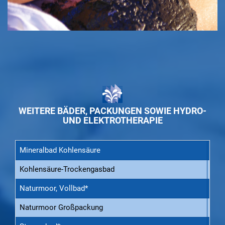
WEITERE BÄDER, PACKUNGEN SOWIE HYDRO-
UND ELEKTROTHERAPIE
Mineralbad Kohlensäure
32,5
Kohlensäure-Trockengasbad
32,5
Naturmoor, Vollbad*
57,5
Naturmoor Großpackung
44,5