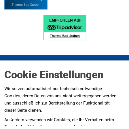
Therme Bad Steben
Impressum
Datenschutz
Datenschutz Social Media
Cookie Einstellungen
Presse
AGBs
Erklärung zur Barrierefreiheit
Wir setzen automatisiert nur technisch notwendige
Cookies, deren Daten von uns nicht weitergegeben werden
und ausschließlich zur Bereitstellung der Funktionalität
dieser Seite dienen.
Außerdem verwenden wir Cookies, die Ihr Verhalten beim
Besuch der Webseiten messen, um das Interesse unserer