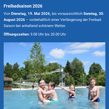
Freibadsaison 2026
Von
Dienstag, 19. Mai 2026,
bis voraussichtlich
Sonntag, 30.
August 2026
– vorbehaltlich einer Verlängerung der Freibad-
Saison bei anhaltend schönem Wetter.
Öffnungszeiten:
9.00 Uhr bis 20.00 Uhr