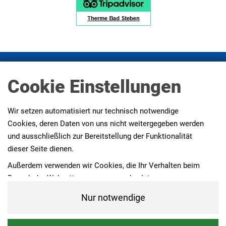
Impressum
Datenschutz
Datenschutz Social Media
Cookie Einstellungen
Presse
AGBs
Erklärung zur Barrierefreiheit
Wir setzen automatisiert nur technisch notwendige
Cookies, deren Daten von uns nicht weitergegeben werden
und ausschließlich zur Bereitstellung der Funktionalität
dieser Seite dienen.
Außerdem verwenden wir Cookies, die Ihr Verhalten beim
Besuch der Webseiten messen, um das Interesse unserer
Besucher besser kennen zu lernen. Wir erheben dabei nur
Nur notwendige
pseudonyme Daten, eine Identifikation Ihrer Person erfolgt
nicht.