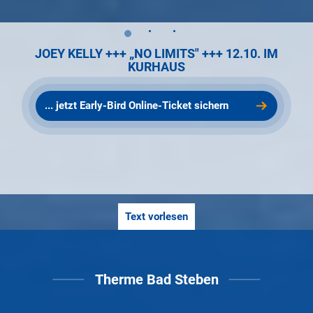
KUR- UND WELLNESS-MAGAZIN AUGUST 2026
JOEY KELLY +++ „NO LIMITS" +++ 12.10. IM
PRÄVENTIONSTAG AM 12.10. – BUNTES
PROGRAMM & SCHNUPPERKURSE
KURHAUS
... zum Download
... jetzt Early-Bird Online-Ticket sichern
... alle Infos zur Veranstaltung
Text vorlesen
Therme Bad Steben