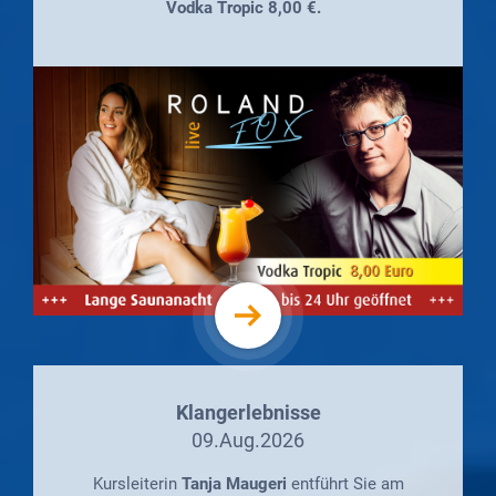
Vodka Tropic 8,00 €.
Klangerlebnisse
09.Aug.2026
Kursleiterin
Tanja Maugeri
entführt Sie am