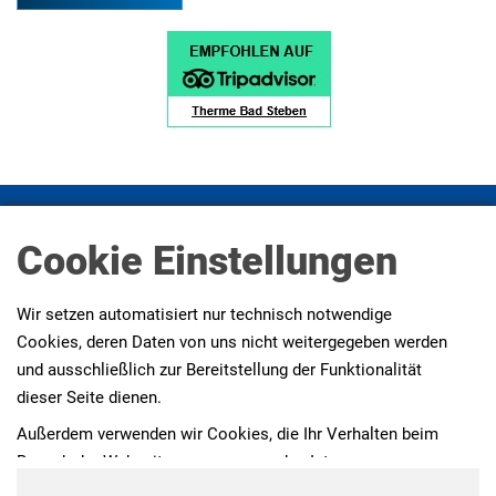
Impressum
Datenschutz
Datenschutz Social Media
Cookie Einstellungen
Presse
AGBs
Erklärung zur Barrierefreiheit
Wir setzen automatisiert nur technisch notwendige
Cookies, deren Daten von uns nicht weitergegeben werden
und ausschließlich zur Bereitstellung der Funktionalität
dieser Seite dienen.
Außerdem verwenden wir Cookies, die Ihr Verhalten beim
Besuch der Webseiten messen, um das Interesse unserer
Besucher besser kennen zu lernen. Wir erheben dabei nur