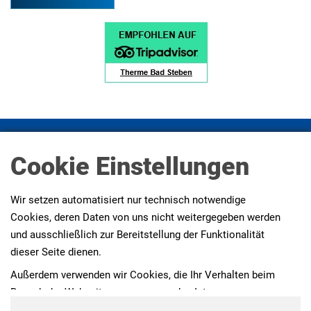
Impressum
Datenschutz
Datenschutz Social Media
Presse
AGBs
Erklärung zur Barrierefreiheit
Cookie Einstellungen
Wir setzen automatisiert nur technisch notwendige
Cookies, deren Daten von uns nicht weitergegeben werden
und ausschließlich zur Bereitstellung der Funktionalität
dieser Seite dienen.
Außerdem verwenden wir Cookies, die Ihr Verhalten beim
Besuch der Webseiten messen, um das Interesse unserer
Besucher besser kennen zu lernen. Wir erheben dabei nur