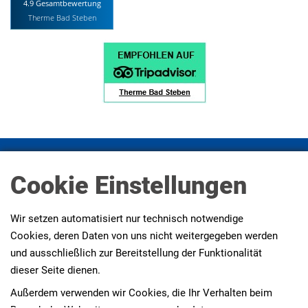
4.9 Gesamtbewertung
Therme Bad Steben
Impressum
Datenschutz
Datenschutz Social Media
Cookie Einstellungen
Presse
AGBs
Erklärung zur Barrierefreiheit
Wir setzen automatisiert nur technisch notwendige
Cookies, deren Daten von uns nicht weitergegeben werden
und ausschließlich zur Bereitstellung der Funktionalität
dieser Seite dienen.
Außerdem verwenden wir Cookies, die Ihr Verhalten beim