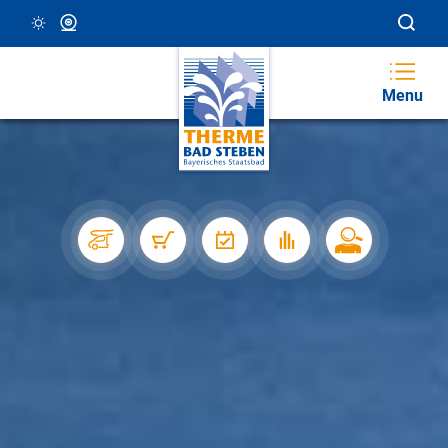
15 °C, Klar/Sonnig
Webcam
Menu