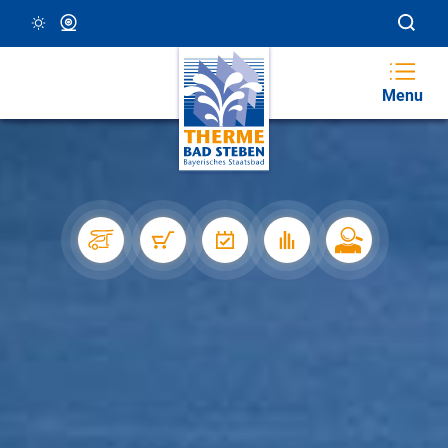
14 °C, Klar/Sonnig
Webcam
Menu