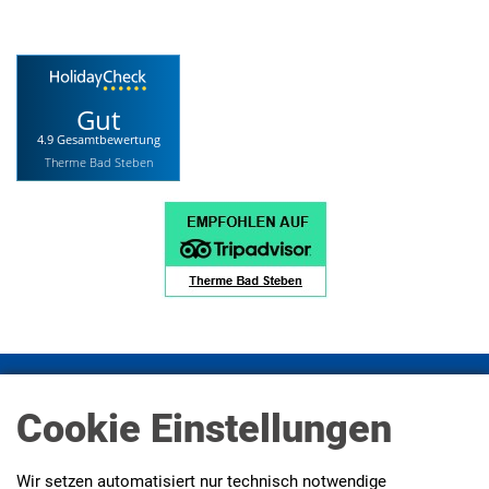
Gut
4.9 Gesamtbewertung
Therme Bad Steben
Impressum
Datenschutz
Datenschutz Social Media
Cookie Einstellungen
Presse
AGBs
Erklärung zur Barrierefreiheit
Wir setzen automatisiert nur technisch notwendige