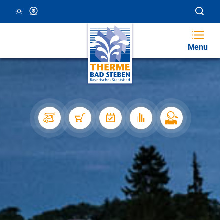
19 °C, Klar/Sonnig
Webcam
Menu