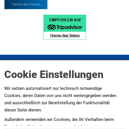
Therme Bad Steben
Impressum
Datenschutz
Datenschutz Social Media
Cookie Einstellungen
Presse
AGBs
Erklärung zur Barrierefreiheit
Wir setzen automatisiert nur technisch notwendige
Cookies, deren Daten von uns nicht weitergegeben werden
und ausschließlich zur Bereitstellung der Funktionalität
dieser Seite dienen.
Außerdem verwenden wir Cookies, die Ihr Verhalten beim
Besuch der Webseiten messen, um das Interesse unserer