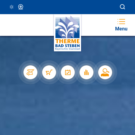
29 °C, Klar/Sonnig
Webcam
Menu