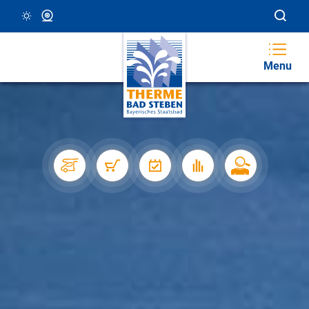
23 °C, Klar/Sonnig
Webcam
Menu