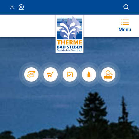
25 °C, Klar/Sonnig
Webcam
Menu