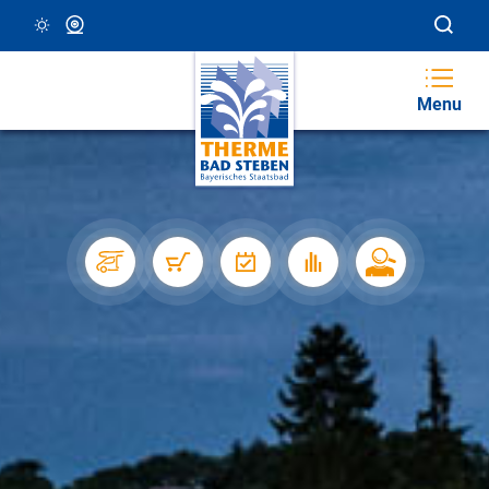
15 °C, Klar/Sonnig
Webcam
Menu