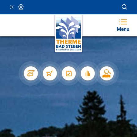
25 °C, Klar/Sonnig
Webcam
Menu