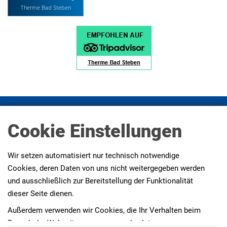
Therme Bad Steben
Impressum
Datenschutz
Datenschutz Social Media
Cookie Einstellungen
Presse
AGBs
Erklärung zur Barrierefreiheit
Wir setzen automatisiert nur technisch notwendige
Cookies, deren Daten von uns nicht weitergegeben werden
und ausschließlich zur Bereitstellung der Funktionalität
dieser Seite dienen.
Außerdem verwenden wir Cookies, die Ihr Verhalten beim
Besuch der Webseiten messen, um das Interesse unserer