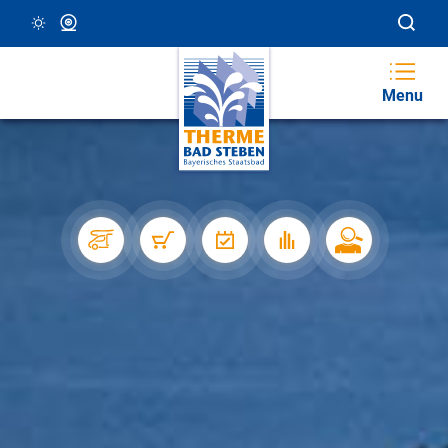
14 °C, Klar/Sonnig
Webcam
Menu