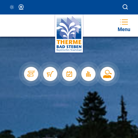
27 °C, Klar/Sonnig
Webcam
Menu