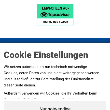
Impressum
Datenschutz
Datenschutz Social Media
Cookie Einstellungen
Presse
AGBs
Erklärung zur Barrierefreiheit
Wir setzen automatisiert nur technisch notwendige
Cookies, deren Daten von uns nicht weitergegeben werden
und ausschließlich zur Bereitstellung der Funktionalität
dieser Seite dienen.
Außerdem verwenden wir Cookies, die Ihr Verhalten beim
Besuch der Webseiten messen, um das Interesse unserer
Besucher besser kennen zu lernen. Wir erheben dabei nur
Nur notwendige