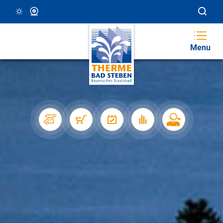
16 °C, Klar/Sonnig
Webcam
Menu