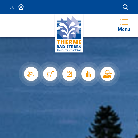
23 °C, Klar/Sonnig
Webcam
Menu