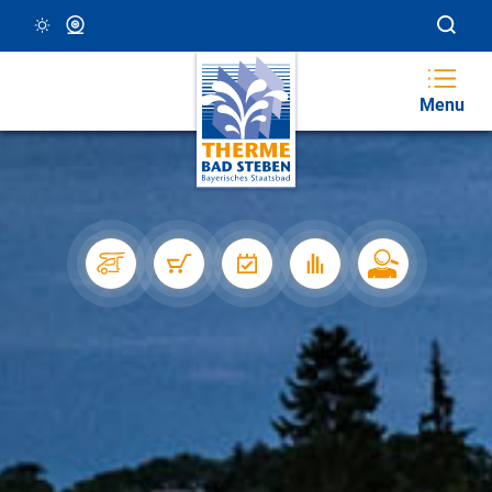
23 °C, Klar/Sonnig
Webcam
Menu