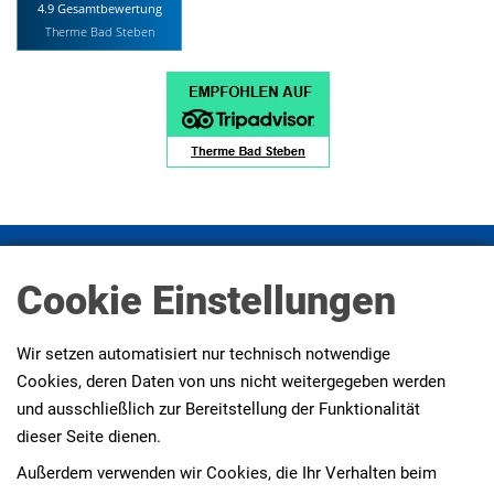
4.9 Gesamtbewertung
Therme Bad Steben
Impressum
Datenschutz
Datenschutz Social Media
Cookie Einstellungen
Presse
AGBs
Erklärung zur Barrierefreiheit
Wir setzen automatisiert nur technisch notwendige
Cookies, deren Daten von uns nicht weitergegeben werden
und ausschließlich zur Bereitstellung der Funktionalität
dieser Seite dienen.
Außerdem verwenden wir Cookies, die Ihr Verhalten beim