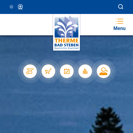
16 °C, Klar/Sonnig
Webcam
Menu