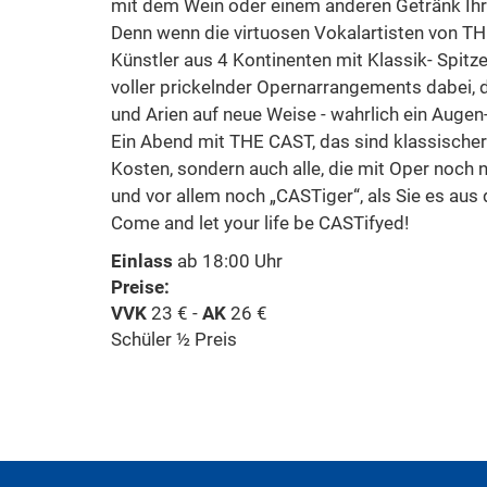
mit dem Wein oder einem anderen Getränk Ihr
Denn wenn die virtuosen Vokalartisten von THE
Künstler aus 4 Kontinenten mit Klassik- Spitz
voller prickelnder Opernarrangements dabei, d
und Arien auf neue Weise - wahrlich ein Auge
Ein Abend mit THE CAST, das sind klassischer
Kosten, sondern auch alle, die mit Oper noch 
und vor allem noch „CASTiger“, als Sie es au
Come and let your life be CASTifyed!
Einlass
ab 18:00 Uhr
Preise:
VVK
23 € -
AK
26 €
Schüler ½ Preis