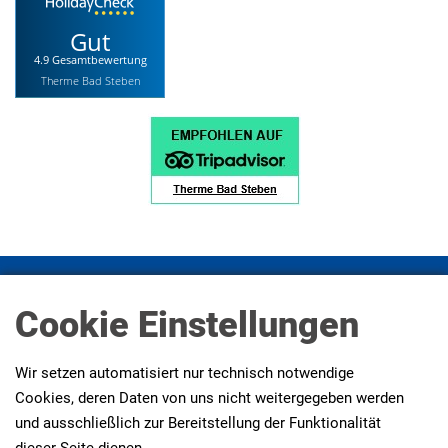
Gut
4.9 Gesamtbewertung
Therme Bad Steben
Impressum
Datenschutz
Datenschutz Social Media
Cookie Einstellungen
Presse
AGBs
Erklärung zur Barrierefreiheit
Wir setzen automatisiert nur technisch notwendige
Cookies, deren Daten von uns nicht weitergegeben werden
und ausschließlich zur Bereitstellung der Funktionalität