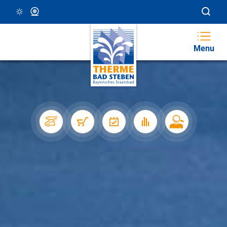
27 °C, Klar/Sonnig
Webcam
Menu