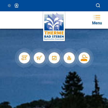
23 °C, Klar/Sonnig
Webcam
Menu