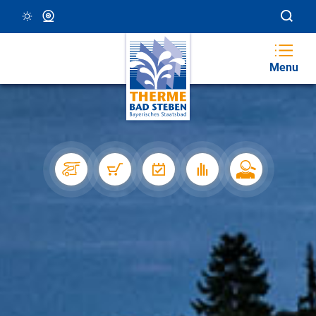
19 °C, Klar/Sonnig
Webcam
Menu